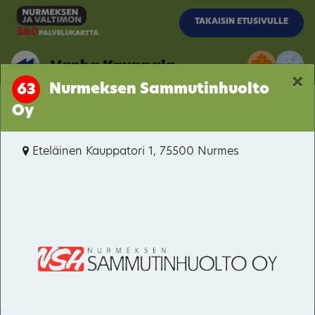
Siirry pääsisältöön
TAKAISIN ETUSIVULLE
Vanha Kauppala
×
Nurmeksen Sammutinhuolto
63
Oy
Vanha Kauppala
Eteläinen Kauppatori 1, 75500 Nurmes
Porokylä
Itäkaupunki-Hyvärilä
Pitkämäki
Valtimo
Kuopiontie / Kynsiniemenkatu
Bomba