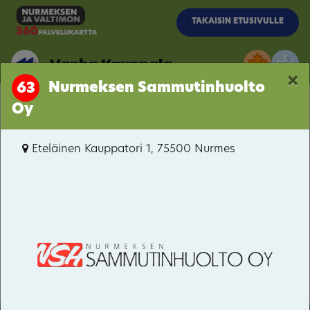
Siirry pääsisältöön
TAKAISIN ETUSIVULLE
Vanha Kauppala
×
Nurmeksen Sammutinhuolto
63
Oy
Vanha Kauppala
Eteläinen Kauppatori 1, 75500 Nurmes
Porokylä
Itäkaupunki-Hyvärilä
Pitkämäki
Valtimo
Kuopiontie / Kynsiniemenkatu
Bomba