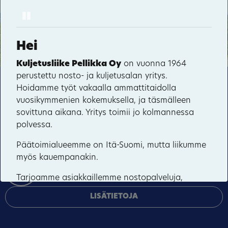
Pause
Hyvärilä
41
68
Haikolan talo
Hei
66
67
Kuljetusliike Pellikka Oy
on vuonna 1964
perustettu nosto- ja kuljetusalan yritys.
Tämä sivusto käyttää pakollisia evästeitä sivuston
Hoidamme työt vakaalla ammattitaidolla
toiminnan ja tietoturvan varmentamiseen sekä
vuosikymmenien kokemuksella, ja täsmälleen
valinnaisia evästeitä palveluiden toimittamiseen,
sovittuna aikana. Yritys toimii jo kolmannessa
mainosten personointiin ja liikenteen analysointiin.
polvessa.
HYVÄKSY KAIKKI
Päätoimialueemme on Itä-Suomi, mutta liikumme
myös kauempanakin.
HALLINNOI EVÄSTEITÄ
Tarjoamme asiakkaillemme nostopalveluja,
kappaletavarakuljetuksia ja niin mökkien kuin
LISÄTIETOJA
koneidenkin kuljetusta, vaihtolavoja ja niiden
kuljetusta, roskalavoja, vedenajoa kaivoihin tai
vaikka uima-altaaseen sekä maansiirtopalvelua.