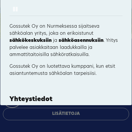
Pause
Hyvärilä
41
68
Haikolan talo
Gossutek Oy on Nurmeksessa sijaitseva
sähköalan yritys, joka on erikoistunut
66
67
sähkökeskuksiin
ja
sähköasennuksiin
. Yritys
palvelee asiakkaitaan laadukkailla ja
Tämä sivusto käyttää pakollisia evästeitä sivuston
ammattitaitoisilla sähköratkaisuilla.
toiminnan ja tietoturvan varmentamiseen sekä
valinnaisia evästeitä palveluiden toimittamiseen,
Gossutek Oy on luotettava kumppani, kun etsit
mainosten personointiin ja liikenteen analysointiin.
asiantuntemusta sähköalan tarpeisiisi.
HYVÄKSY KAIKKI
Yhteystiedot
HALLINNOI EVÄSTEITÄ
Teollisuustie 5, 75530 Nurmes
LISÄTIETOJA
050 4317 049
VERKKOSIVUSTO