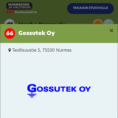
Siirry pääsisältöön
TAKAISIN ETUSIVULLE
Vanha Kauppala
×
Gossutek Oy
66
Vanha Kauppala
Teollisuustie 5, 75530 Nurmes
Porokylä
Itäkaupunki-Hyvärilä
Pitkämäki
Valtimo
Kuopiontie / Kynsiniemenkatu
Bomba