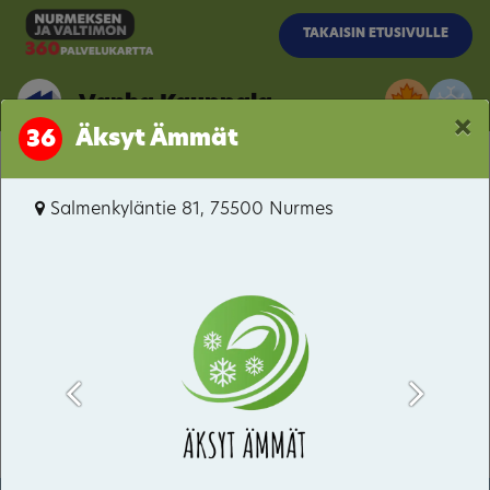
Siirry pääsisältöön
TAKAISIN ETUSIVULLE
Vanha Kauppala
×
Äksyt Ämmät
36
Vanha Kauppala
Salmenkyläntie 81, 75500 Nurmes
Porokylä
Itäkaupunki-Hyvärilä
Pitkämäki
Valtimo
Kuopiontie / Kynsiniemenkatu
Bomba