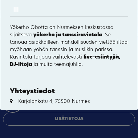
Pause
Hyvärilä
Haikolan talo
Yökerho Obotta on Nurmeksen keskustassa
5
sijaitseva
yökerho ja tanssiravintola
. Se
tarjoaa asiakkailleen mahdollisuuden viettää iltaa
myöhään yöhön tanssin ja musiikin parissa.
Tämä sivusto käyttää pakollisia evästeitä sivuston
Ravintola tarjoaa vaihtelevasti
live-esiintyjiä,
12
toiminnan ja tietoturvan varmentamiseen sekä
64
DJ-iltoja
ja muita teemajuhlia.
valinnaisia evästeitä palveluiden toimittamiseen,
mainosten personointiin ja liikenteen analysointiin.
HYVÄKSY KAIKKI
Yhteystiedot
Karjalankatu 4, 75500 Nurmes
HALLINNOI EVÄSTEITÄ
FACEBOOK
LISÄTIETOJA
Päivitä tiedot