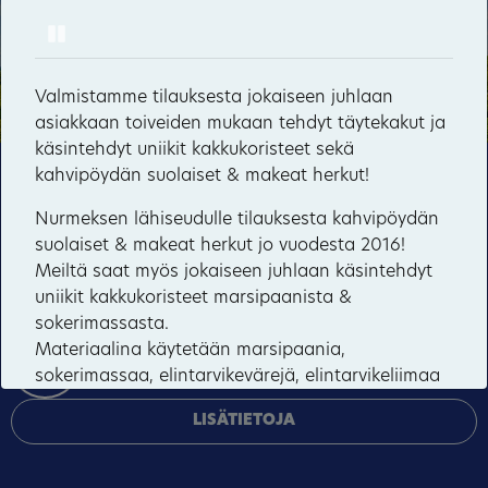
Pause
Hyvärilä
Haikolan talo
Valmistamme tilauksesta jokaiseen juhlaan
asiakkaan toiveiden mukaan tehdyt täytekakut ja
21
käsintehdyt uniikit kakkukoristeet sekä
kahvipöydän suolaiset & makeat herkut!
Tämä sivusto käyttää pakollisia evästeitä sivuston
toiminnan ja tietoturvan varmentamiseen sekä
Nurmeksen lähiseudulle tilauksesta kahvipöydän
valinnaisia evästeitä palveluiden toimittamiseen,
suolaiset & makeat herkut jo vuodesta 2016!
mainosten personointiin ja liikenteen analysointiin.
Meiltä saat myös jokaiseen juhlaan käsintehdyt
uniikit kakkukoristeet marsipaanista &
HYVÄKSY KAIKKI
sokerimassasta.
Materiaalina käytetään marsipaania,
HALLINNOI EVÄSTEITÄ
sokerimassaa, elintarvikevärejä, elintarvikeliimaa
sekä tarvittaessa tukirakenteita, jonka vuoksi
LISÄTIETOJA
kaikki koristeet eivät sovellu syötäväksi. Oikein
säilytettynä koristeen voi säilyttää muistona
menneestä juhlasta.