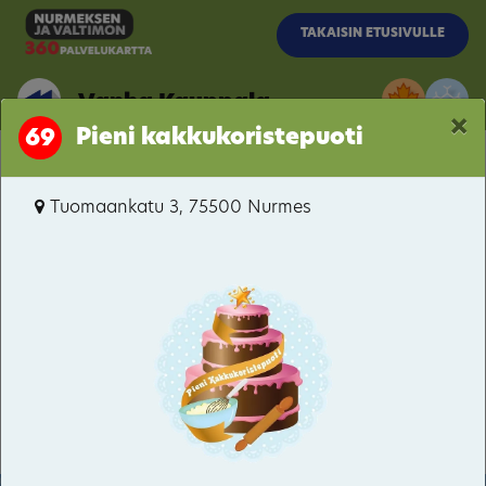
Siirry pääsisältöön
TAKAISIN ETUSIVULLE
Vanha Kauppala
×
Pieni kakkukoristepuoti
69
Vanha Kauppala
Tuomaankatu 3, 75500 Nurmes
Porokylä
Itäkaupunki-Hyvärilä
Pitkämäki
Valtimo
Kuopiontie / Kynsiniemenkatu
Bomba