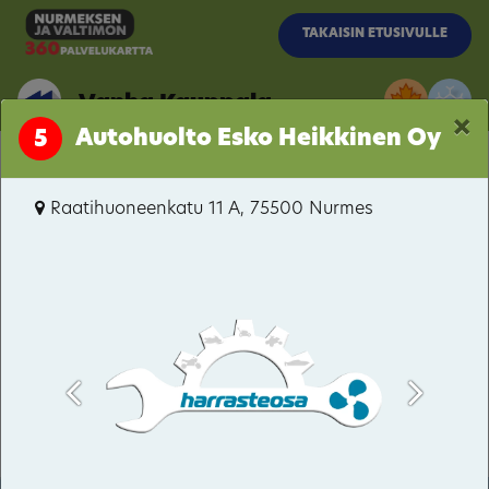
Siirry pääsisältöön
TAKAISIN ETUSIVULLE
Vanha Kauppala
×
Autohuolto Esko Heikkinen Oy
5
Vanha Kauppala
Raatihuoneenkatu 11 A, 75500 Nurmes
Porokylä
Itäkaupunki-Hyvärilä
Pitkämäki
Valtimo
Kuopiontie / Kynsiniemenkatu
Bomba