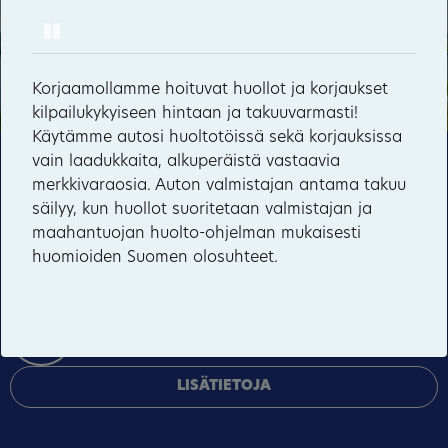
Pause
Hyvärilä
Haikolan talo
Korjaamollamme hoituvat huollot ja korjaukset
5
kilpailukykyiseen hintaan ja takuuvarmasti!
Käytämme autosi huoltotöissä sekä korjauksissa
vain laadukkaita, alkuperäistä vastaavia
Tämä sivusto käyttää pakollisia evästeitä sivuston
12
merkkivaraosia. Auton valmistajan antama takuu
toiminnan ja tietoturvan varmentamiseen sekä
64
säilyy, kun huollot suoritetaan valmistajan ja
valinnaisia evästeitä palveluiden toimittamiseen,
maahantuojan huolto-ohjelman mukaisesti
mainosten personointiin ja liikenteen analysointiin.
huomioiden Suomen olosuhteet.
HYVÄKSY KAIKKI
HALLINNOI EVÄSTEITÄ
Yhteystiedot
LISÄTIETOJA
Raatihuoneenkatu 11 A, 75500 Nurmes
013 480 120, 040 769 2309