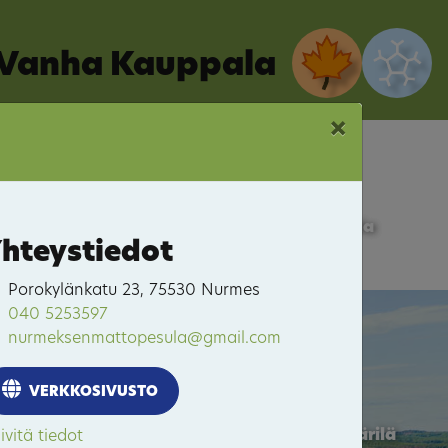
Vanha Kauppala
×
Vanha Kauppala
hteystiedot
Porokylänkatu 23, 75530 Nurmes
040 5253597
Porokylä
nurmeksenmattopesula@gmail.com
VERKKOSIVUSTO
Itäkaupunki-Hyvärilä
ivitä tiedot