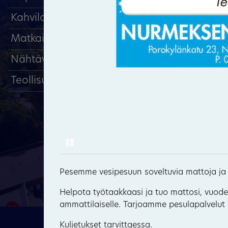
Kahvilat, ravintolat
Matkailu, majoitus
Nähtävyydet
Teollisuus
Pause
6
Pesemme vesipesuun soveltuvia mattoja ja t
Helpota työtaakkaasi ja tuo mattosi, vuodev
ammattilaiselle. Tarjoamme pesulapalvelut niin
29
Kuljetukset tarvittaessa.