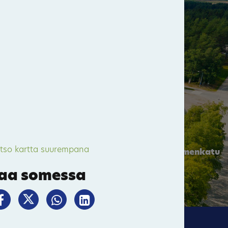
Pitkämäki
Valtimo
tso kartta suurempana
Kuopiontie / Kynsiniemenkatu
aa somessa
Bomba