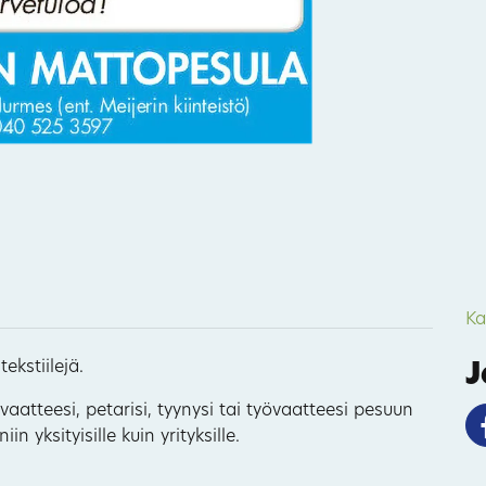
72
14
33
Ka
75
ekstiilejä.
J
26
aatteesi, petarisi, tyynysi tai työvaatteesi pesuun
 yksityisille kuin yrityksille.