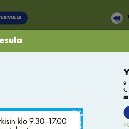
TUSIVULLE
esula
Y
Pä