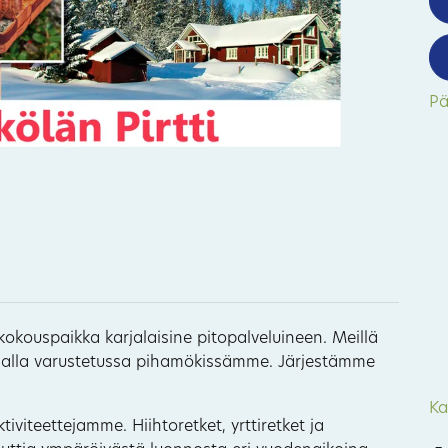
Pä
18
 kokouspaikka karjalaisine pitopalveluineen. Meillä
unalla varustetussa pihamökissämme. Järjestämme
Ka
iviteettejamme. Hiihtoretket, yrttiretket ja