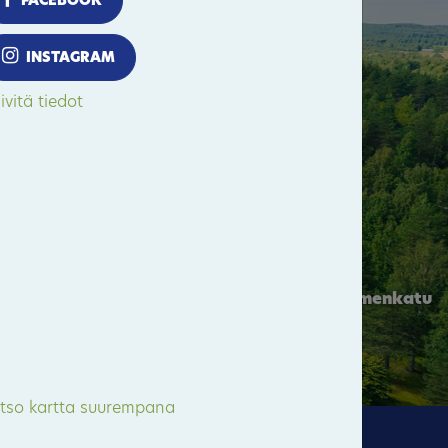
FACEBOOK
INSTAGRAM
Pitkämäki
ivitä tiedot
Valtimo
55
Kuopiontie / Kynsiniemenkatu
Bomba
tso kartta suurempana
10