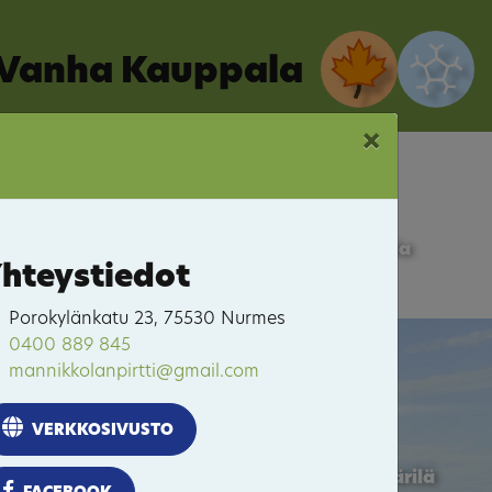
Vanha Kauppala
×
Vanha Kauppala
hteystiedot
Porokylänkatu 23, 75530 Nurmes
0400 889 845
Porokylä
mannikkolanpirtti@gmail.com
VERKKOSIVUSTO
Itäkaupunki-Hyvärilä