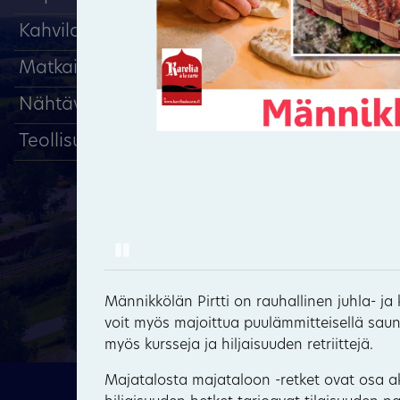
Kahvilat, ravintolat
Matkailu, majoitus
Nähtävyydet
Teollisuus
Pause
Männikkölän Pirtti on rauhallinen juhla- ja
voit myös majoittua puulämmitteisellä sa
myös kursseja ja hiljaisuuden retriittejä.
Majatalosta majataloon -retket ovat osa akt