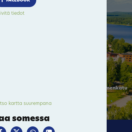
FACEBOOK
ivitä tiedot
Pitkämäki
Valtimo
70
Kuopiontie / Kynsiniemenkatu
tso kartta suurempana
aa somessa
Bomba