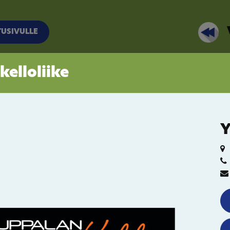
TUSIVULLE
elloliike
Y