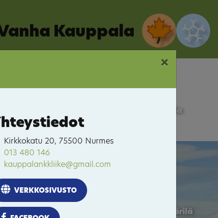
Vanha Kauppala
×
Vanha Kauppala
hteystiedot
Kirkkokatu 20, 75500 Nurmes
013 480 146
Porokylä
kauppalankkliike@gmail.com
VERKKOSIVUSTO
Itäkaupunki-Hyvärilä