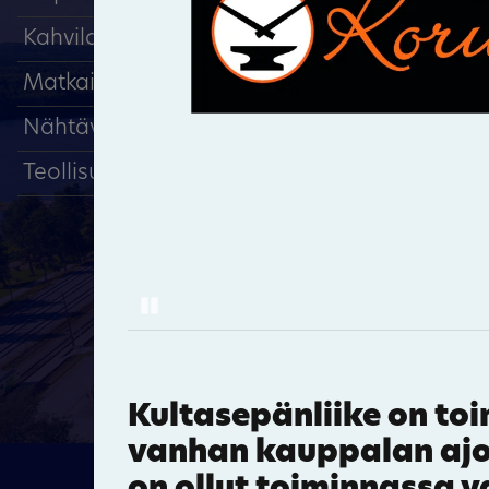
Kahvilat, ravintolat
Matkailu, majoitus
Nähtävyydet
Teollisuus
51
15
Pause
28
Kultasepänliike on toi
vanhan kauppalan ajoi