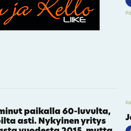
Pä
24
9
82
61
44
46
16
11
4
60
23
48
Ka
minut paikalla 60-luvulta,
J
lta asti. Nykyinen yritys