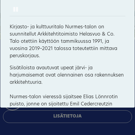
Pause
Hyvärilä
Haikolan talo
Kirjasto- ja kulttuuritalo Nurmes-talon on
suunnitellut Arkkitehtitoimisto Helasvuo & Co.
Talo otettiin käyttöön tammikuussa 1991, ja
vuosina 2019–2021 talossa toteutettiin mittava
Tämä sivusto käyttää pakollisia evästeitä sivuston
peruskorjaus.
toiminnan ja tietoturvan varmentamiseen sekä
valinnaisia evästeitä palveluiden toimittamiseen,
Sisätiloista avautuvat upeat järvi- ja
mainosten personointiin ja liikenteen analysointiin.
harjumaisemat ovat olennainen osa rakennuksen
arkkitehtuuria.
HYVÄKSY KAIKKI
Nurmes-talon vieressä sijaitsee Elias Lönnrotin
HALLINNOI EVÄSTEITÄ
puisto, jonne on sijoitettu Emil Cedercreutzin
säätiön vuonna 2003 lahjoittama Lönnrot-
LISÄTIETOJA
patsas.