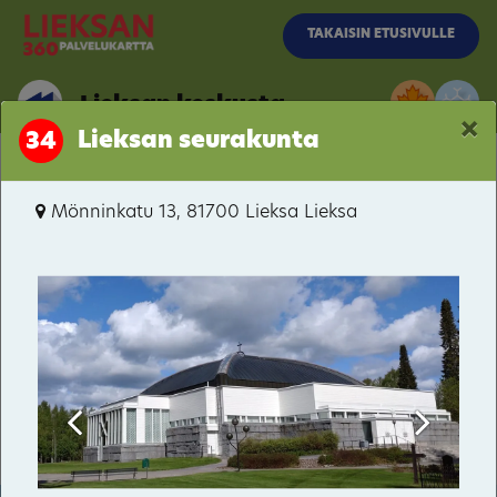
Siirry pääsisältöön
TAKAISIN ETUSIVULLE
Lieksan keskusta
×
Lieksan seurakunta
34
Lieksan keskusta
Mönninkatu 13, 81700 Lieksa Lieksa
Pielisentie / Moisionkatu
Pielisentie / Kainuuntie
Rantakylä
Kevätniemi
Satama
Rantala