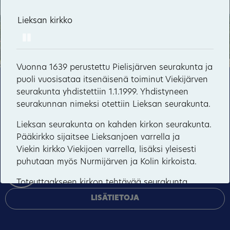
33
35
Lieksan kirkko
Lieksan kirkko
Lieksan seurakuntakeskuksen seurakuntasali
Lieksan kirkon alttaritaulu
Kerantie
Pause
Pankakoski
27
Vuonna 1639 perustettu Pielisjärven seurakunta ja
Rauhala
puoli vuosisataa itsenäisenä toiminut Viekijärven
Tämä sivusto käyttää pakollisia evästeitä sivuston
seurakunta yhdistettiin 1.1.1999. Yhdistyneen
toiminnan ja tietoturvan varmentamiseen sekä
seurakunnan nimeksi otettiin Lieksan seurakunta.
valinnaisia evästeitä palveluiden toimittamiseen,
mainosten personointiin ja liikenteen analysointiin.
Lieksan seurakunta on kahden kirkon seurakunta.
Pääkirkko sijaitsee Lieksanjoen varrella ja
HYVÄKSY KAIKKI
Viekin kirkko Viekijoen varrella, lisäksi yleisesti
puhutaan myös Nurmijärven ja Kolin kirkoista.
HALLINNOI EVÄSTEITÄ
Toteuttaakseen kirkon tehtävää seurakunta
huolehtii jumalanpalvelusten pitämisestä, kasteen
LISÄTIETOJA
ja ehtoollisen toimittamisesta sekä muista
17
kirkollisista toimituksista, kristillisestä