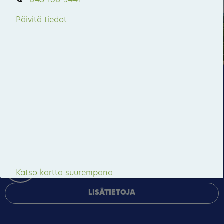
045 160 3441
33
35
Päivitä tiedot
Kerantie
Pankakoski
27
Rauhala
Tämä sivusto käyttää pakollisia evästeitä sivuston
toiminnan ja tietoturvan varmentamiseen sekä
valinnaisia evästeitä palveluiden toimittamiseen,
mainosten personointiin ja liikenteen analysointiin.
HYVÄKSY KAIKKI
HALLINNOI EVÄSTEITÄ
Katso kartta suurempana
LISÄTIETOJA
Jaa somessa
17