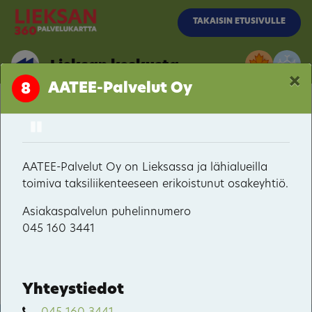
Siirry pääsisältöön
TAKAISIN ETUSIVULLE
Lieksan keskusta
×
AATEE-Palvelut Oy
8
Pause
Lieksan keskusta
Pielisentie / Moisionkatu
AATEE-Palvelut Oy on Lieksassa ja lähialueilla
toimiva taksiliikenteeseen erikoistunut osakeyhtiö.
Pielisentie / Kainuuntie
Asiakaspalvelun puhelinnumero
Rantakylä
045 160 3441
Kevätniemi
Satama
Yhteystiedot
Rantala