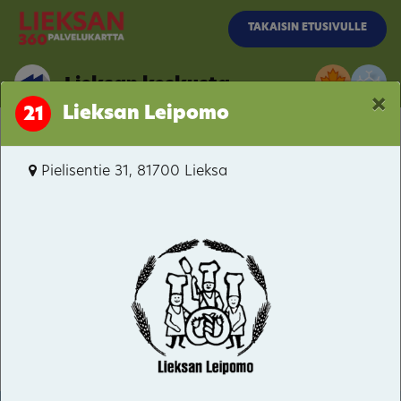
Siirry pääsisältöön
TAKAISIN ETUSIVULLE
Lieksan keskusta
×
Lieksan Leipomo
21
Lieksan keskusta
Pielisentie 31, 81700 Lieksa
Pielisentie / Moisionkatu
Pielisentie / Kainuuntie
Rantakylä
Kevätniemi
Satama
Rantala