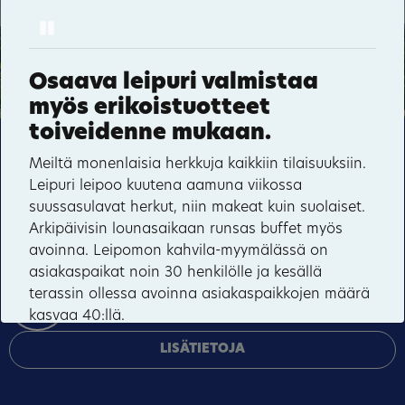
Pause
33
35
Kerantie
Pankakoski
Osaava leipuri valmistaa
27
myös erikoistuotteet
Rauhala
toiveidenne mukaan.
Tämä sivusto käyttää pakollisia evästeitä sivuston
Meiltä monenlaisia herkkuja kaikkiin tilaisuuksiin.
toiminnan ja tietoturvan varmentamiseen sekä
Leipuri leipoo kuutena aamuna viikossa
valinnaisia evästeitä palveluiden toimittamiseen,
suussasulavat herkut, niin makeat kuin suolaiset.
mainosten personointiin ja liikenteen analysointiin.
Arkipäivisin lounasaikaan runsas buffet myös
avoinna. Leipomon kahvila-myymälässä on
HYVÄKSY KAIKKI
asiakaspaikat noin 30 henkilölle ja kesällä
terassin ollessa avoinna asiakaspaikkojen määrä
HALLINNOI EVÄSTEITÄ
kasvaa 40:llä.
LISÄTIETOJA
Tule nauttimaan aamukahvi taatusti tuoreiden
leivonnaisten kera, viettämään lounashetki
17
rauhallisessa ilmapiirissä tai hakemaan