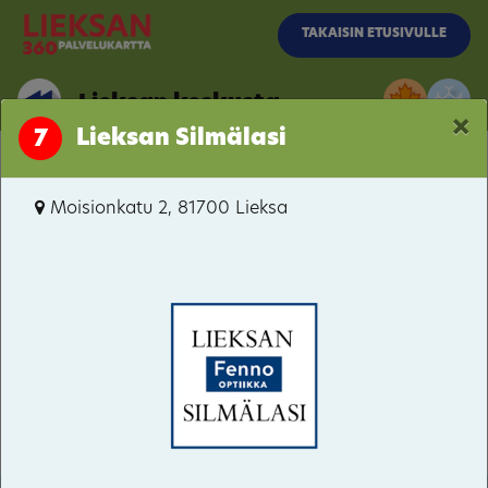
Siirry pääsisältöön
TAKAISIN ETUSIVULLE
Lieksan keskusta
×
Lieksan Silmälasi
7
Lieksan keskusta
Moisionkatu 2, 81700 Lieksa
Pielisentie / Moisionkatu
Pielisentie / Kainuuntie
Rantakylä
Kevätniemi
Satama
Rantala