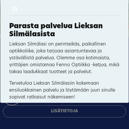
Pause
25
14
4
20
Kerantie
45
34
10
1
Pankakoski
Parasta palvelua Lieksan
1
Silmälasista
29
49
Rauhala
Lieksan Silmälasi on perinteikäs, paikallinen
3
Tämä sivusto käyttää pakollisia evästeitä sivuston
optikkoliike, joka tarjoaa asiantuntevaa ja
toiminnan ja tietoturvan varmentamiseen sekä
12
ystävällistä palvelua. Olemme osa kotimaista,
valinnaisia evästeitä palveluiden toimittamiseen,
yrittäjien omistamaa Fenno Optiikka -ketjua, mikä
mainosten personointiin ja liikenteen analysointiin.
takaa laadukkaat tuotteet ja palvelut.
HYVÄKSY KAIKKI
Tervetuloa Lieksan Silmälasiin kokemaan
ensiluokkainen palvelu ja löytämään juuri sinulle
HALLINNOI EVÄSTEITÄ
sopivat ratkaisut näkemiseen!
LISÄTIETOJA
Yhteystiedot