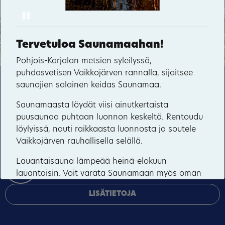
Pause
10
17
Pielisen Messut
6
1
44
Tervetuloa Saunamaahan!
45
5
Pohjois-Karjalan metsien syleilyssä,
puhdasvetisen Vaikkojärven rannalla, sijaitsee
Tämä sivusto käyttää pakollisia evästeitä sivuston
46
saunojien salainen keidas Saunamaa.
toiminnan ja tietoturvan varmentamiseen sekä
Saunamaasta löydät viisi ainutkertaista
valinnaisia evästeitä palveluiden toimittamiseen,
puusaunaa puhtaan luonnon keskeltä. Rentoudu
mainosten personointiin ja liikenteen analysointiin.
löylyissä, nauti raikkaasta luonnosta ja soutele
Vaikkojärven rauhallisella selällä.
HYVÄKSY KAIKKI
Lauantaisauna lämpeää heinä-elokuun
HALLINNOI EVÄSTEITÄ
lauantaisin. Voit varata Saunamaan myös oman
porukan kokonaisvaltaiseen saunaelämykseen.
LISÄTIETOJA
Luontoa, rauhaa ja läsnäoloa
Kotakylä on kuin oma salainen maailmansa