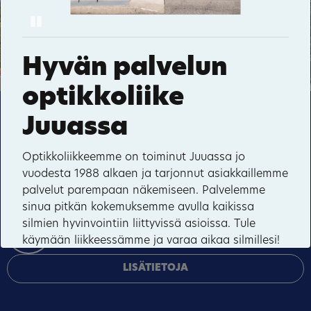
Pause
Pielisen Messut
Hyvän palvelun
36
optikkoliike
35
Tämä sivusto käyttää pakollisia evästeitä sivuston
Juuassa
toiminnan ja tietoturvan varmentamiseen sekä
valinnaisia evästeitä palveluiden toimittamiseen,
Optikkoliikkeemme on toiminut Juuassa jo
mainosten personointiin ja liikenteen analysointiin.
vuodesta 1988 alkaen ja tarjonnut asiakkaillemme
palvelut parempaan näkemiseen. Palvelemme
HYVÄKSY KAIKKI
sinua pitkän kokemuksemme avulla kaikissa
silmien hyvinvointiin liittyvissä asioissa. Tule
HALLINNOI EVÄSTEITÄ
käymään liikkeessämme ja varaa aikaa silmillesi!
LISÄTIETOJA