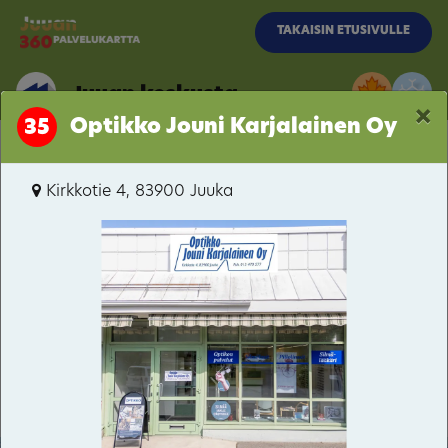
Siirry pääsisältöön
TAKAISIN ETUSIVULLE
Juuan keskusta
×
Optikko Jouni Karjalainen Oy
35
Juuan keskusta
Kirkkotie 4, 83900 Juuka
Juuan keskusta
Puu-Juuka
Teollisuusalue
6-tie/Juuantie
Nunnanlahti
Ahmovaara