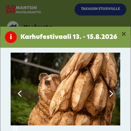
Siirry pääsisältöön
TAKAISIN ETUSIVULLE
Keskusta
×
Karhufestivaali 13. - 15.8.2026
i
Kalevalantie
Keskusta
Pogostantie
Hattuvaara
Kivilahti
Parppeinvaara
Pause
Kakonaho