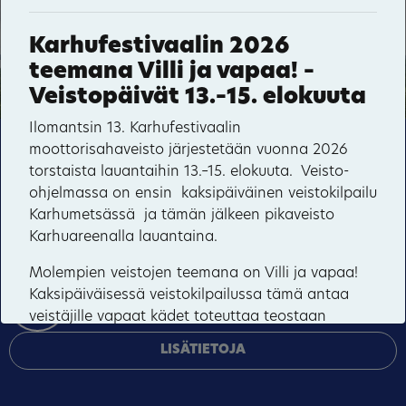
Möhkö
Karhufestivaalin 2026
teemana Villi ja vapaa! –
Sonkaja
Veistopäivät 13.–15. elokuuta
Vepsänmäki
Ilomantsin 13. Karhufestivaalin
19
moottorisahaveisto järjestetään vuonna 2026
Tämä sivusto käyttää pakollisia evästeitä sivuston
88
Kuuksenvaara
torstaista lauantaihin 13.–15. elokuuta. Veisto-
toiminnan ja tietoturvan varmentamiseen sekä
ohjelmassa on ensin kaksipäiväinen veistokilpailu
valinnaisia evästeitä palveluiden toimittamiseen,
Karhumetsässä ja tämän jälkeen pikaveisto
mainosten personointiin ja liikenteen analysointiin.
Karhuareenalla lauantaina.
HYVÄKSY KAIKKI
Molempien veistojen teemana on Villi ja vapaa!
Kaksipäiväisessä veistokilpailussa tämä antaa
HALLINNOI EVÄSTEITÄ
veistäjille vapaat kädet toteuttaa teostaan
varsinaisen puupölkyn lisäksi myös muilla
LISÄTIETOJA
materiaaleilla. Karhun on kuitenkin oltava yksi
aiheosa teosta.