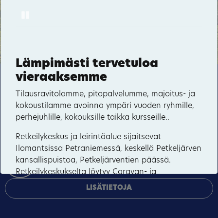
Pause
Möhkö
Sonkaja
96
Lämpimästi tervetuloa
Vepsänmäki
vieraaksemme
Tämä sivusto käyttää pakollisia evästeitä sivuston
Kuuksenvaara
toiminnan ja tietoturvan varmentamiseen sekä
Tilausravitolamme, pitopalvelumme, majoitus- ja
valinnaisia evästeitä palveluiden toimittamiseen,
kokoustilamme avoinna ympäri vuoden ryhmille,
mainosten personointiin ja liikenteen analysointiin.
perhejuhlille, kokouksille taikka kursseille..
Retkeilykeskus ja leirintäalue sijaitsevat
HYVÄKSY KAIKKI
Ilomantsissa Petraniemessä, keskellä Petkeljärven
kansallispuistoa, Petkeljärventien päässä.
HALLINNOI EVÄSTEITÄ
Retkeilykeskukselta löytyy Caravan- ja
Campingalue sekä päärakennuksesta
LISÄTIETOJA
majoitushuoneita.
Retkeilykeskuksen palvelut ; Kahvila-luontotupa,