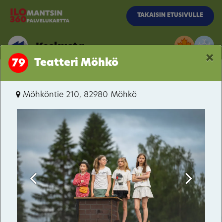
Siirry pääsisältöön
TAKAISIN ETUSIVULLE
Keskusta
×
Teatteri Möhkö
79
Kalevalantie
Möhköntie 210, 82980 Möhkö
Keskusta
Pogostantie
Hattuvaara
Kivilahti
Parppeinvaara
Kakonaho