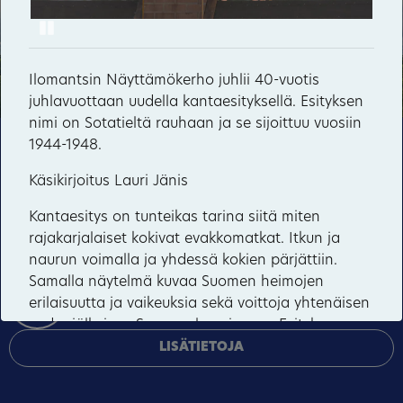
Pause
Möhkö
Sonkaja
Ilomantsin Näyttämökerho juhlii 40-vuotis
juhlavuottaan uudella kantaesityksellä. Esityksen
79
Vepsänmäki
nimi on Sotatieltä rauhaan ja se sijoittuu vuosiin
1944-1948.
Tämä sivusto käyttää pakollisia evästeitä sivuston
Kuuksenvaara
toiminnan ja tietoturvan varmentamiseen sekä
Käsikirjoitus Lauri Jänis
valinnaisia evästeitä palveluiden toimittamiseen,
mainosten personointiin ja liikenteen analysointiin.
Kantaesitys on tunteikas tarina siitä miten
rajakarjalaiset kokivat evakkomatkat. Itkun ja
HYVÄKSY KAIKKI
naurun voimalla ja yhdessä kokien pärjättiin.
Samalla näytelmä kuvaa Suomen heimojen
HALLINNOI EVÄSTEITÄ
erilaisuutta ja vaikeuksia sekä voittoja yhtenäisen
sodanjälkeisen Suomen luomisessa. Esityksen
kesto on väliajan kanssa n.2h ja se sisältää
LISÄTIETOJA
runsaasti aikalaismusiikkia ja joukkokohtauksia.