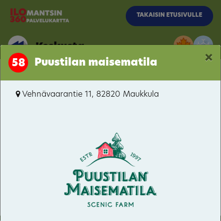
Siirry pääsisältöön
TAKAISIN ETUSIVULLE
Keskusta
×
Puustilan maisematila
58
Kalevalantie
Vehnävaarantie 11, 82820 Maukkula
Keskusta
Pogostantie
Hattuvaara
Kivilahti
Parppeinvaara
92
40
5
Kakonaho