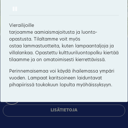
10
Pause
Möhkö
Sonkaja
Vierailijoille
90
13
tarjoamme aamiaismajoitusta ja luonto-
Vepsänmäki
opastusta. Tilaltamme voit myös
ostaa lammastuotteita, kuten lampaantaljoja ja
Tämä sivusto käyttää pakollisia evästeitä sivuston
Kuuksenvaara
villalankaa. Opastettu kulttuuriluontopolku kiertää
toiminnan ja tietoturvan varmentamiseen sekä
tilaamme ja on omatoimisesti kierrettävissä.
valinnaisia evästeitä palveluiden toimittamiseen,
mainosten personointiin ja liikenteen analysointiin.
Perinnemaisemaa voi käydä ihailemassa ympäri
vuoden. Lampaat karitsoineen laiduntavat
HYVÄKSY KAIKKI
pihapiirissä toukokuun lopulta myöhäissyksyyn.
HALLINNOI EVÄSTEITÄ
Tervetuloa toivottaa isäntäväki
LISÄTIETOJA
Meri Viljamaa ja Sauvo Henttonen