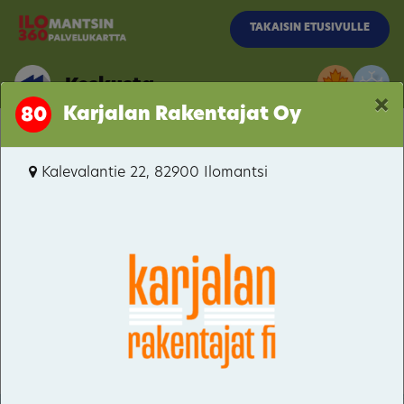
Siirry pääsisältöön
TAKAISIN ETUSIVULLE
Keskusta
×
Karjalan Rakentajat Oy
80
Kalevalantie
Kalevalantie 22, 82900 Ilomantsi
Keskusta
Pogostantie
Hattuvaara
Kivilahti
Parppeinvaara
Kakonaho