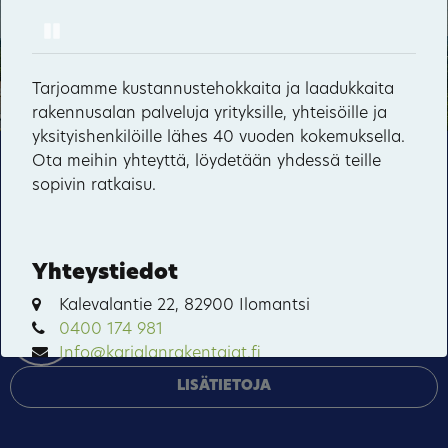
Pause
Möhkö
Sonkaja
Tarjoamme kustannustehokkaita ja laadukkaita
17
80
44
rakennusalan palveluja yrityksille, yhteisöille ja
Vepsänmäki
yksityishenkilöille lähes 40 vuoden kokemuksella.
57
Ota meihin yhteyttä, löydetään yhdessä teille
Tämä sivusto käyttää pakollisia evästeitä sivuston
Kuuksenvaara
sopivin ratkaisu.
toiminnan ja tietoturvan varmentamiseen sekä
valinnaisia evästeitä palveluiden toimittamiseen,
mainosten personointiin ja liikenteen analysointiin.
Yhteystiedot
HYVÄKSY KAIKKI
Kalevalantie 22, 82900 Ilomantsi
0400 174 981
HALLINNOI EVÄSTEITÄ
Info@karjalanrakentajat.fi
LISÄTIETOJA
VERKKOSIVUSTO