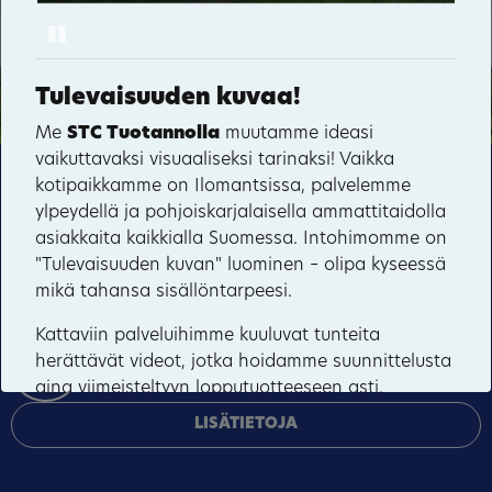
Pause
Möhkö
Tulevaisuuden kuvaa!
Sonkaja
Me
STC Tuotannolla
muutamme ideasi
Vepsänmäki
vaikuttavaksi visuaaliseksi tarinaksi! Vaikka
71
Tämä sivusto käyttää pakollisia evästeitä sivuston
kotipaikkamme on Ilomantsissa, palvelemme
Kuuksenvaara
toiminnan ja tietoturvan varmentamiseen sekä
ylpeydellä ja pohjoiskarjalaisella ammattitaidolla
47
valinnaisia evästeitä palveluiden toimittamiseen,
asiakkaita kaikkialla Suomessa. Intohimomme on
mainosten personointiin ja liikenteen analysointiin.
"Tulevaisuuden kuvan" luominen – olipa kyseessä
mikä tahansa sisällöntarpeesi.
HYVÄKSY KAIKKI
Kattaviin palveluihimme kuuluvat tunteita
herättävät videot, jotka hoidamme suunnittelusta
HALLINNOI EVÄSTEITÄ
aina viimeisteltyyn lopputuotteeseen asti.
Kuvaamme myös laadukkaat brändi-, henkilöstö-
LISÄTIETOJA
ja tapahtumakuvat. Erikoisosaamistamme ovat
innovatiiviset 360-virtuaaliympäristöt ja 360