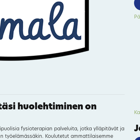
Pä
80
44
täsi huolehtiminen on
Ka
57
J
puolisia fysioterapian palveluita, jotka ylläpitävät ja
uin työelämässäkin. Koulutetut ammattilaisemme