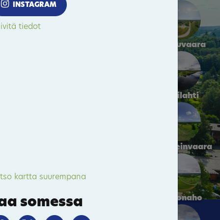
INSTAGRAM
ivitä tiedot
Hattuvaara
Kivilahti
Parppeinvaara
tso kartta suurempana
Kakonaho
aa somessa