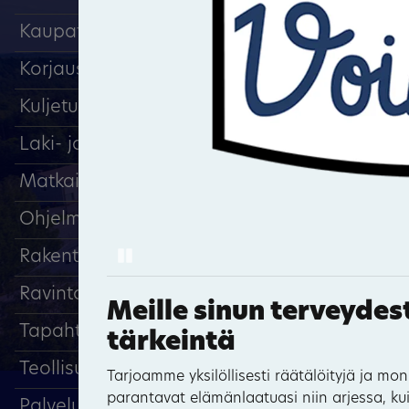
Kaupat
Korjaus ja huolto
Kuljetuspalvelut
Laki- ja tilitoimistopalvelut
17
Matkailu, majoitus
Ohjelmapalvelut
Pause
Rakentaminen
Ravintolat ja kahvilat
Meille sinun terveydes
Tapahtumat
tärkeintä
Teollisuus
Tarjoamme yksilöllisesti räätälöityjä ja moni
parantavat elämänlaatuasi niin arjessa, k
Palveluyritykset