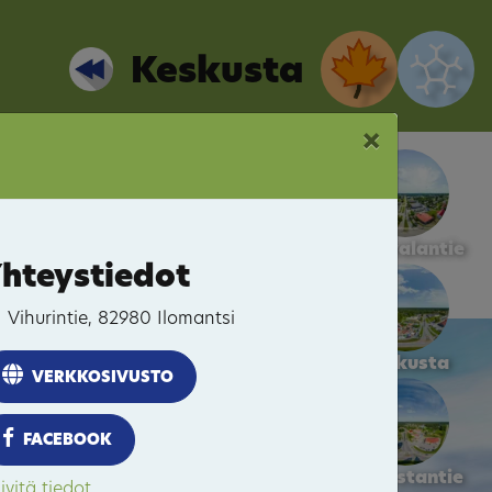
Keskusta
×
Kalevalantie
hteystiedot
Vihurintie, 82980 Ilomantsi
Keskusta
VERKKOSIVUSTO
FACEBOOK
Pogostantie
ivitä tiedot