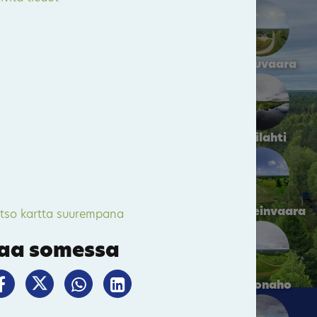
Hattuvaara
Kivilahti
Parppeinvaara
79
tso kartta suurempana
aa somessa
Kakonaho