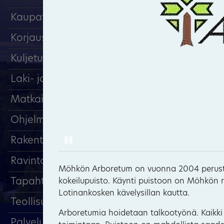
Kaupat
Korjaus ja huolto
Kuljetuspalvelut
Laki- ja tilitoimistopalvelut
Matkailu, majoitus
Ohjelmapalvelut
Pause
Rakentaminen
Ravintolat ja kahvilat
Möhkön Arboretum on vuonna 2004 perustett
Tapahtumat
kokeilupuisto. Käynti puistoon on Möhkön 
Lotinankosken kävelysillan kautta.
Teollisuus
Arboretumia hoidetaan talkootyönä. Kaikki 
Palveluyritykset