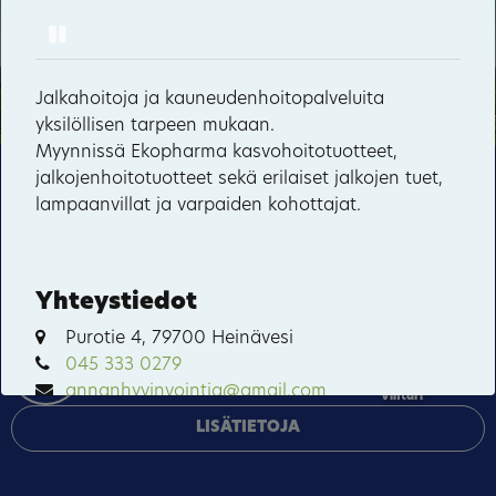
Pause
Lintulan luostari
23
11
Valamon luostari
38
Jalkahoitoja ja kauneudenhoitopalveluita
1
yksilöllisen tarpeen mukaan.
2
29
Kerman kanava
Myynnissä Ekopharma kasvohoitotuotteet,
57
jalkojenhoitotuotteet sekä erilaiset jalkojen tuet,
Tämä sivusto käyttää pakollisia evästeitä sivuston
Koloveden kansallispuisto
lampaanvillat ja varpaiden kohottajat.
18
toiminnan ja tietoturvan varmentamiseen sekä
Kypäräjärvi
valinnaisia evästeitä palveluiden toimittamiseen,
mainosten personointiin ja liikenteen analysointiin.
Malkkila
Rummukkala
Yhteystiedot
HYVÄKSY KAIKKI
10
Purotie 4, 79700 Heinävesi
Sarvikumpu
045 333 0279
HALLINNOI EVÄSTEITÄ
annanhyvinvointia@gmail.com
Vihtari
LISÄTIETOJA
VERKKOSIVUSTO