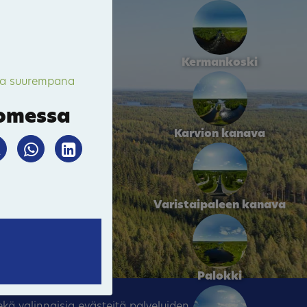
Kermankoski
ta suurempana
somessa
Karvion kanava
Varistaipaleen kanava
Palokki