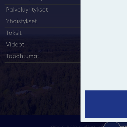
Palveluyritykset
Yhdistykset
Taksit
Videot
Tapahtumat