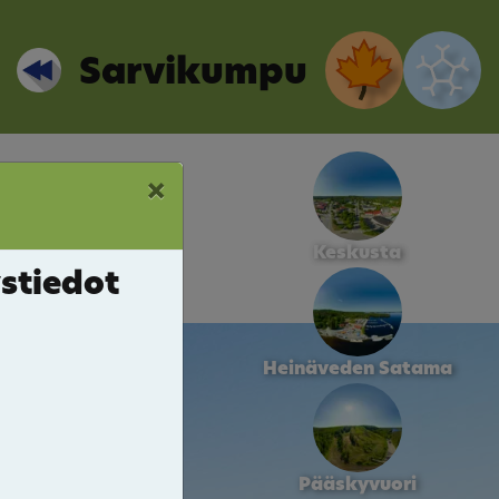
Sarvikumpu
×
Keskusta
stiedot
Heinäveden Satama
Pääskyvuori