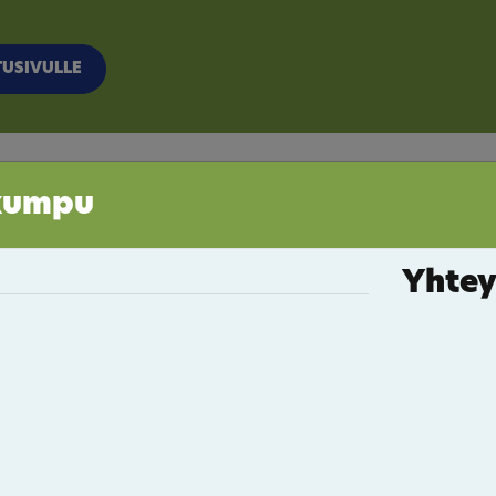
TUSIVULLE
kumpu
e
Yhtey