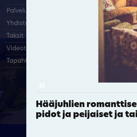
Palveluyritykset
Yhdistykset
Taksit
Videot
Tapahtumat
Pause
Hääjuhlien romanttiset
pidot ja peijaiset ja 