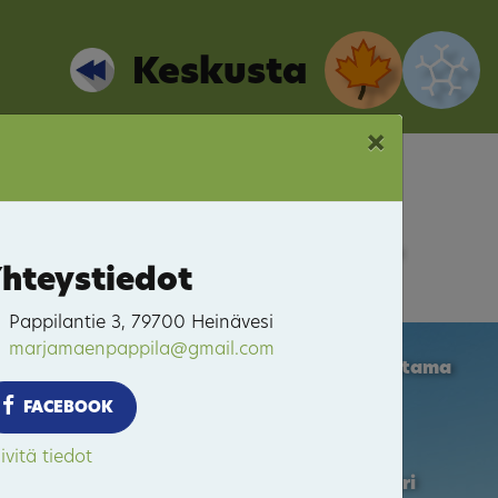
Keskusta
×
Keskusta
hteystiedot
Pappilantie 3, 79700 Heinävesi
marjamaenpappila@gmail.com
Heinäveden Satama
FACEBOOK
ivitä tiedot
Pääskyvuori