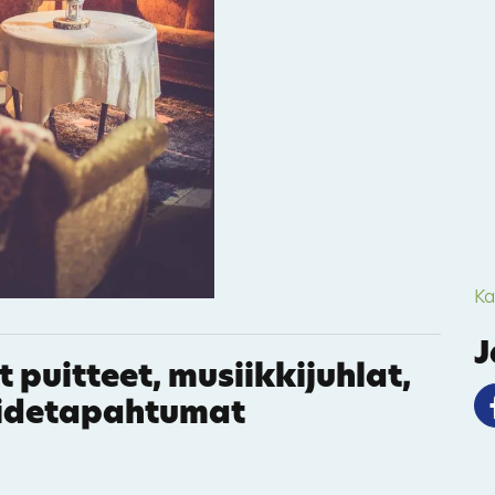
23
11
38
1
Ka
J
29
 puitteet, musiikkijuhlat,
taidetapahtumat