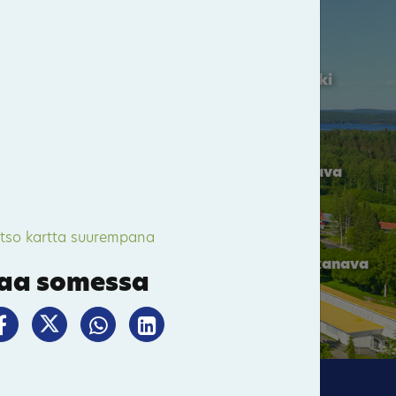
Kermankoski
Karvion kanava
tso kartta suurempana
Varistaipaleen kanava
aa somessa
2
57
Palokki