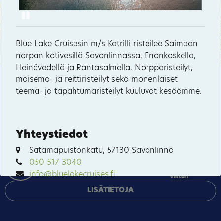
Pause
Lintulan luostari
50
Valamon luostari
Blue Lake Cruisesin m/s Katrilli risteilee Saimaan
norpan kotivesillä Savonlinnassa, Enonkoskella,
Kerman kanava
Heinävedellä ja Rantasalmella. Norpparisteilyt,
maisema- ja reittiristeilyt sekä monenlaiset
Tämä sivusto käyttää pakollisia evästeitä sivuston
Koloveden kansallispuisto
teema- ja tapahtumaristeilyt kuuluvat kesäämme.
toiminnan ja tietoturvan varmentamiseen sekä
Kypäräjärvi
valinnaisia evästeitä palveluiden toimittamiseen,
mainosten personointiin ja liikenteen analysointiin.
Malkkila
Rummukkala
Yhteystiedot
HYVÄKSY KAIKKI
Satamapuistonkatu, 57130 Savonlinna
Sarvikumpu
050 517 3040
HALLINNOI EVÄSTEITÄ
info@bluelakecruises.fi
Vihtari
LISÄTIETOJA
VERKKOSIVUSTO