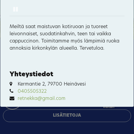
Pause
Lintulan luostari
23
11
Valamon luostari
38
Meiltä saat maistuvan kotiruoan ja tuoreet
1
leivonnaiset, suodatinkahvin, teen tai vaikka
2
29
Kerman kanava
cappuccinon. Toimitamme myös lämpimiä ruoka
57
annoksia kirkonkylän alueella. Tervetuloa.
Tämä sivusto käyttää pakollisia evästeitä sivuston
Koloveden kansallispuisto
18
toiminnan ja tietoturvan varmentamiseen sekä
Kypäräjärvi
valinnaisia evästeitä palveluiden toimittamiseen,
mainosten personointiin ja liikenteen analysointiin.
Malkkila
Yhteystiedot
Rummukkala
Kermantie 2, 79700 Heinävesi
HYVÄKSY KAIKKI
10
0405505322
Sarvikumpu
retnekka@gmail.com
HALLINNOI EVÄSTEITÄ
Vihtari
FACEBOOK
LISÄTIETOJA
Päivitä tiedot