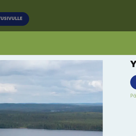
TUSIVULLE
Y
Pä