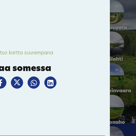
Hattuvaara
tso kartta suurempana
Kivilahti
aa somessa
Parppeinvaara
Kakonaho
21