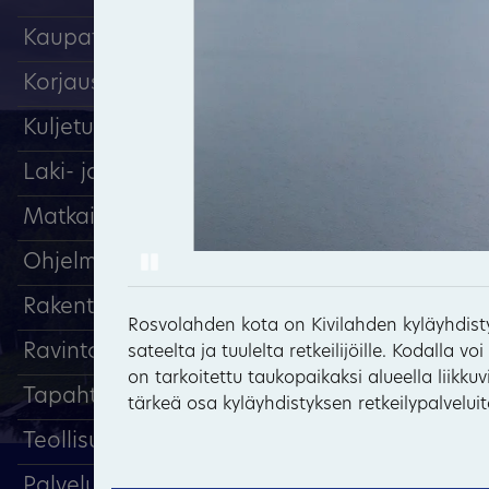
Kaupat
Korjaus ja huolto
Kuljetuspalvelut
Laki- ja tilitoimistopalvelut
Matkailu, majoitus
Pause
Ohjelmapalvelut
Rakentaminen
Rosvolahden kota on Kivilahden kyläyhdist
Ravintolat ja kahvilat
sateelta ja tuulelta retkeilijöille. Kodalla
on tarkoitettu taukopaikaksi alueella liikkuvil
Tapahtumat
tärkeä osa kyläyhdistyksen retkeilypalveluit
Teollisuus
Palveluyritykset