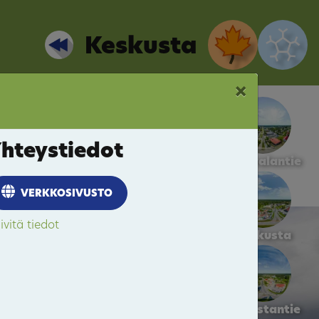
Keskusta
×
hteystiedot
Kalevalantie
VERKKOSIVUSTO
ivitä tiedot
Keskusta
Pogostantie