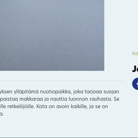
20
Ka
J
yksen ylläpitämä nuotiopaikka, joka tarjoaa suojan
 voi paistaa makkaraa ja nauttia luonnon rauhasta. Se
le retkeilijöille. Kota on avoin kaikille, ja se on
a.