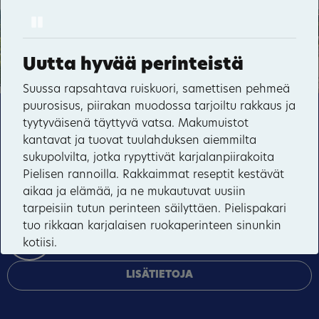
Pause
Hyvärilä
72
14
Haikolan talo
Uutta hyvää perinteistä
33
75
Suussa rapsahtava ruiskuori, samettisen pehmeä
6
26
puurosisus, piirakan muodossa tarjoiltu rakkaus ja
29
Tämä sivusto käyttää pakollisia evästeitä sivuston
tyytyväisenä täyttyvä vatsa. Makumuistot
toiminnan ja tietoturvan varmentamiseen sekä
kantavat ja tuovat tuulahduksen aiemmilta
valinnaisia evästeitä palveluiden toimittamiseen,
sukupolvilta, jotka rypyttivät karjalanpiirakoita
mainosten personointiin ja liikenteen analysointiin.
Pielisen rannoilla. Rakkaimmat reseptit kestävät
aikaa ja elämää, ja ne mukautuvat uusiin
HYVÄKSY KAIKKI
tarpeisiin tutun perinteen säilyttäen. Pielispakari
tuo rikkaan karjalaisen ruokaperinteen sinunkin
HALLINNOI EVÄSTEITÄ
kotiisi.
LISÄTIETOJA
TUTUSTU LEIPOMOMYYMÄLÄÄN
VIRTUAALISESTI