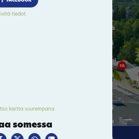
FACEBOOK
4
ivitä tiedot
34
Rantakylä
Kevätniemi
16
Satama
49
tso kartta suurempana
aa somessa
Rantala