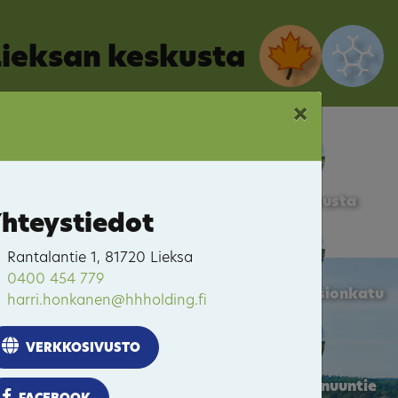
Lieksan keskusta
×
Lieksan keskusta
hteystiedot
Rantalantie 1, 81720 Lieksa
0400 454 779
Pielisentie / Moisionkatu
harri.honkanen@hhholding.fi
VERKKOSIVUSTO
Pielisentie / Kainuuntie