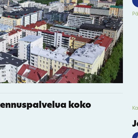
25
14
20
Pä
45
10
1
kennuspalvelua koko
Ka
J