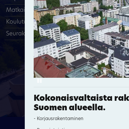
Matkailu, majoitus
Koulutuspalvelut
Seurakunnat
Pause
29
Kokonaisvaltaist
a ra
Suomen alueella.
3
- Korjausrakentaminen