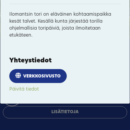
10
Möhkö
Ilomantsin tori on eläväinen kohtaamispaikka
kesät talvet. Kesällä kunta järjestää torilla
Sonkaja
90
ohjelmallisia toripäiviä, joista ilmoitetaan
13
etukäteen.
Vepsänmäki
Tämä sivusto käyttää pakollisia evästeitä sivuston
Kuuksenvaara
toiminnan ja tietoturvan varmentamiseen sekä
Yhteystiedot
valinnaisia evästeitä palveluiden toimittamiseen,
mainosten personointiin ja liikenteen analysointiin.
VERKKOSIVUSTO
HYVÄKSY KAIKKI
Päivitä tiedot
HALLINNOI EVÄSTEITÄ
LISÄTIETOJA