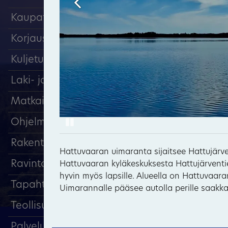
Kaupat
Korjaus ja huolto
Kuljetuspalvelut
Laki- ja tilitoimistopalvelut
Matkailu, majoitus
Pause
Ohjelmapalvelut
Rakentaminen
Hattuvaaran uimaranta sijaitsee Hattujärv
Ravintolat ja kahvilat
Hattuvaaran kyläkeskuksesta Hattujärventi
hyvin myös lapsille. Alueella on Hattuvaara
Tapahtumat
Uimarannalle pääsee autolla perille saakka
Teollisuus
Palveluyritykset