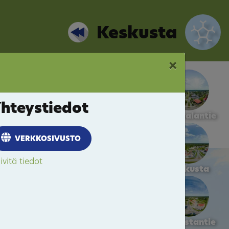
Keskusta
×
hteystiedot
Kalevalantie
VERKKOSIVUSTO
ivitä tiedot
Keskusta
Pogostantie