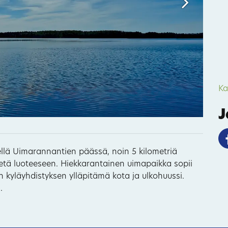
Ka
J
ellä Uimarannantien päässä, noin 5 kilometriä
etä luoteeseen. Hiekkarantainen uimapaikka sopii
n kyläyhdistyksen ylläpitämä kota ja ulkohuussi.
85
.