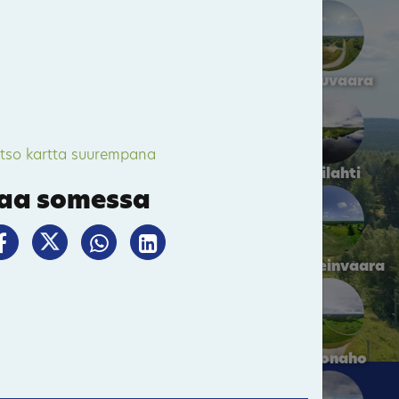
Hattuvaara
tso kartta suurempana
Kivilahti
aa somessa
Parppeinvaara
Kakonaho