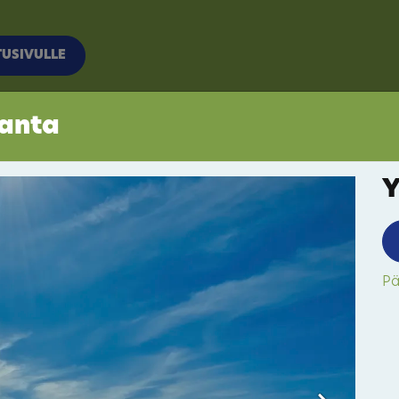
TUSIVULLE
anta
Y
Pä