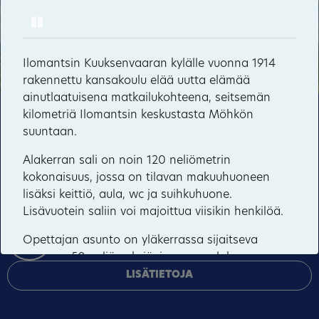
Pause
Möhkö
Sonkaja
Ilomantsin Kuuksenvaaran kylälle vuonna 1914
rakennettu kansakoulu elää uutta elämää
55
72
Vepsänmäki
ainutlaatuisena matkailukohteena, seitsemän
kilometriä Ilomantsin keskustasta Möhkön
Tämä sivusto käyttää pakollisia evästeitä sivuston
Kuuksenvaara
suuntaan.
toiminnan ja tietoturvan varmentamiseen sekä
valinnaisia evästeitä palveluiden toimittamiseen,
Alakerran sali on noin 120 neliömetrin
mainosten personointiin ja liikenteen analysointiin.
kokonaisuus, jossa on tilavan makuuhuoneen
lisäksi keittiö, aula, wc ja suihkuhuone.
HYVÄKSY KAIKKI
Lisävuotein saliin voi majoittua viisikin henkilöä.
HALLINNOI EVÄSTEITÄ
Opettajan asunto on yläkerrassa sijaitseva
runsaan 50 neliön yksiö, jossa on olohuone,
makuualkovi, keittiö, wc ja suihku. Huoneisto on
LISÄTIETOJA
oivallinen kahdelle hengelle, mutta tarvittaessa
siihen voi majoittua kolme.