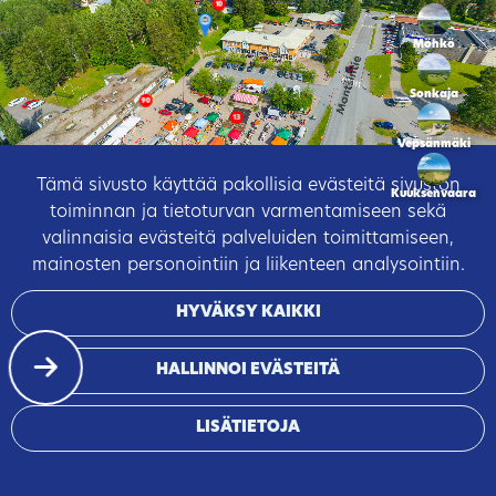
10
Möhkö
Sonkaja
90
13
Vepsänmäki
Tämä sivusto käyttää pakollisia evästeitä sivuston
Kuuksenvaara
toiminnan ja tietoturvan varmentamiseen sekä
valinnaisia evästeitä palveluiden toimittamiseen,
mainosten personointiin ja liikenteen analysointiin.
HYVÄKSY KAIKKI
HALLINNOI EVÄSTEITÄ
LISÄTIETOJA