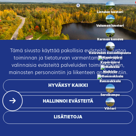
Lintulan luostari
Valamon luostari
Kerman kanava
Tämä sivusto käyttää pakollisia evästeitä sivuston
Koloveden kansallispuisto
toiminnan ja tietoturvan varmentamiseen sekä
Kypäräjärvi
valinnaisia evästeitä palveluiden toimittamiseen,
mainosten personointiin ja liikenteen analysointiin.
Malkkila
Rummukkala
HYVÄKSY KAIKKI
Sarvikumpu
HALLINNOI EVÄSTEITÄ
Vihtari
LISÄTIETOJA