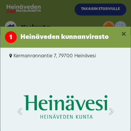
Siirry pääsisältöön
TAKAISIN ETUSIVULLE
Keskusta
×
Heinäveden kunnanvirasto
1
Keskusta
Kermanrannantie 7, 79700 Heinävesi
Heinäveden Satama
Pääskyvuori
Kermankoski
Karvion kanava
Varistaipaleen kanava
Palokki