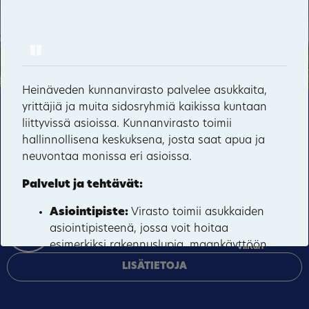
Heinäveden kunnanvirasto
Lintulan luostari
23
Pause
11
Valamon luostari
38
1
2
29
Heinäveden kunnanvirasto palvelee asukkaita,
Kerman kanava
57
yrittäjiä ja muita sidosryhmiä kaikissa kuntaan
Tämä sivusto käyttää pakollisia evästeitä sivuston
Koloveden kansallispuisto
liittyvissä asioissa. Kunnanvirasto toimii
18
toiminnan ja tietoturvan varmentamiseen sekä
hallinnollisena keskuksena, josta saat apua ja
Kypäräjärvi
valinnaisia evästeitä palveluiden toimittamiseen,
neuvontaa monissa eri asioissa.
mainosten personointiin ja liikenteen analysointiin.
Malkkila
Palvelut ja tehtävät:
Rummukkala
HYVÄKSY KAIKKI
10
Asiointipiste:
Virasto toimii asukkaiden
Sarvikumpu
asiointipisteenä, jossa voit hoitaa
HALLINNOI EVÄSTEITÄ
esimerkiksi rakennuslupia, maankäyttöön
Vihtari
liittyviä asioita ja sosiaali- ja
LISÄTIETOJA
terveyspalveluihin liittyviä asioita.
Neuvonta:
Henkilökunta antaa neuvontaa